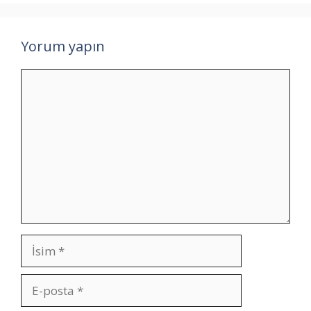
Yorum yapın
Yorum
İsim
E-
posta