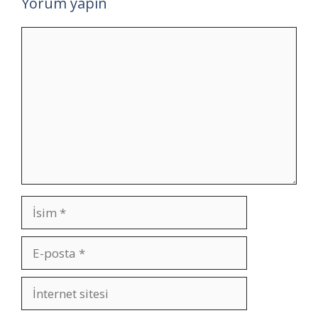
Yorum yapın
Yorum
İsim
E-
posta
İnternet
sitesi