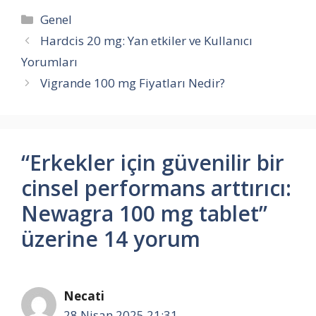
Kategoriler
Genel
Hardcis 20 mg: Yan etkiler ve Kullanıcı
Yorumları
Vigrande 100 mg Fiyatları Nedir?
“Erkekler için güvenilir bir
cinsel performans arttırıcı:
Newagra 100 mg tablet”
üzerine 14 yorum
Necati
28 Nisan 2025 21:31