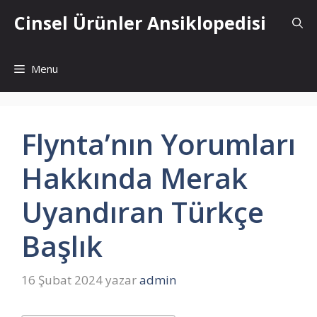
İçeriğe
Cinsel Ürünler Ansiklopedisi
atla
Menu
Flynta’nın Yorumları
Hakkında Merak
Uyandıran Türkçe
Başlık
16 Şubat 2024
yazar
admin