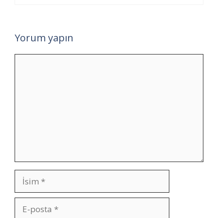
Yorum yapın
Yorum
İsim
E-
posta