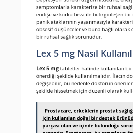
semptomlarla karakterize bir ruhsal sağl
endişe ve korku hissi ile belirginleşen 
panik ataklarının yaşanmasıyla karakteri
obsesif düşünceler ve buna bağlı olarak o
bir ruhsal sağlık sorunudur.
Lex 5 mg Nasıl Kullanıl
Lex 5 mg
tabletler halinde kullanılan bir 
önerdiği şekilde kullanılmalıdır. İlacın
değişebilir, bu nedenle doktorun önerileri
şekilde hissetmek için düzenli olarak kul
Prostacare, erkeklerin prostat sağlı
için kullanılan doğal bir destek ürünü
parçası olan ve içinde bulunduğu sorunl