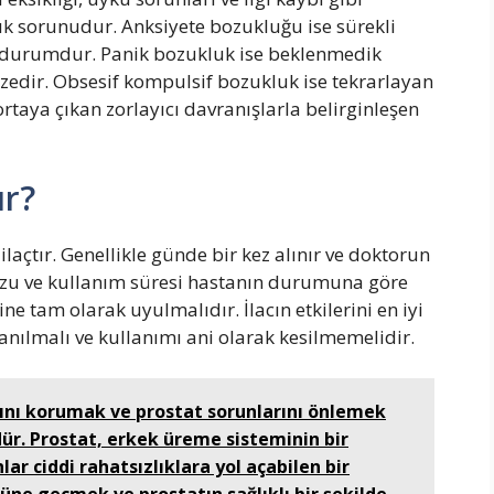
ık sorunudur. Anksiyete bozukluğu ise sürekli
bir durumdur. Panik bozukluk ise beklenmedik
zedir. Obsesif kompulsif bozukluk ise tekrarlayan
rtaya çıkan zorlayıcı davranışlarla belirginleşen
ır?
ilaçtır. Genellikle günde bir kez alınır ve doktorun
 dozu ve kullanım süresi hastanın durumuna göre
ne tam olarak uyulmalıdır. İlacın etkilerini en iyi
lanılmalı ve kullanımı ani olarak kesilmemelidir.
ğını korumak ve prostat sorunlarını önlemek
dür. Prostat, erkek üreme sisteminin bir
ar ciddi rahatsızlıklara yol açabilen bir