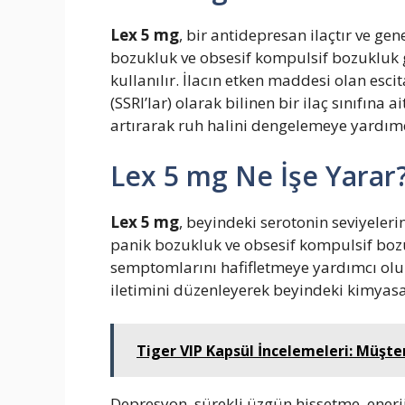
Lex 5 mg
, bir antidepresan ilaçtır ve ge
bozukluk ve obsesif kompulsif bozukluk g
kullanılır. İlacın etken maddesi olan esci
(SSRI’lar) olarak bilinen bir ilaç sınıfına a
artırarak ruh halini dengelemeye yardımc
Lex 5 mg Ne İşe Yarar
Lex 5 mg
, beyindeki serotonin seviyeler
panik bozukluk ve obsesif kompulsif bozu
semptomlarını hafifletmeye yardımcı olur.
iletimini düzenleyerek beyindeki kimyas
Tiger VIP Kapsül İncelemeleri: Müşte
Depresyon, sürekli üzgün hissetme, enerji 