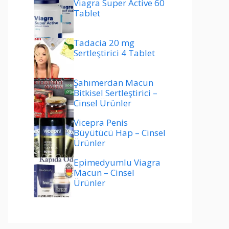
Viagra Super Active 60
Tablet
Tadacia 20 mg
Sertleştirici 4 Tablet
Şahımerdan Macun
Bitkisel Sertleştirici –
Cinsel Ürünler
Vicepra Penis
Büyütücü Hap – Cinsel
Ürünler
Epimedyumlu Viagra
Macun – Cinsel
Ürünler