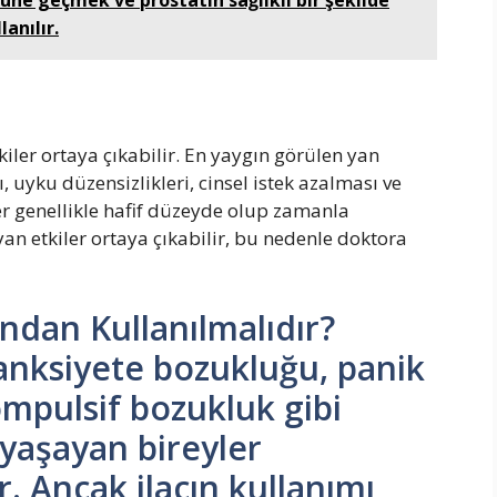
üne geçmek ve prostatın sağlıklı bir şekilde
anılır.
iler ortaya çıkabilir. En yaygın görülen yan
, uyku düzensizlikleri, cinsel istek azalması ve
iler genellikle hafif düzeyde olup zamanla
an etkiler ortaya çıkabilir, bu nedenle doktora
ndan Kullanılmalıdır?
anksiyete bozukluğu, panik
mpulsif bozukluk gibi
 yaşayan bireyler
r. Ancak ilacın kullanımı