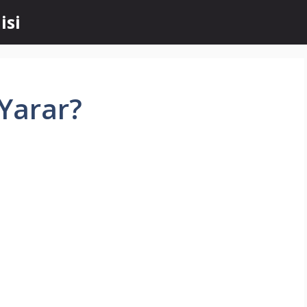
isi
 Yarar?