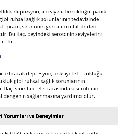
nellikle depresyon, anksiyete bozukluğu, panik
ibi ruhsal sağlık sorunlarının tedavisinde
talopram, serotonin geri alım inhibitörleri
ittir. Bu ilaç, beyindeki serotonin seviyelerini
ı olur.
?
ini artırarak depresyon, anksiyete bozukluğu,
kluk gibi ruhsal sağlık sorunlarının
 İlaç, sinir hücreleri arasındaki serotonin
al dengenin sağlanmasına yardımcı olur.
ri Yorumları ve Deneyimler
eksikliği, uyku sorunları ve ilgi kaybı gibi