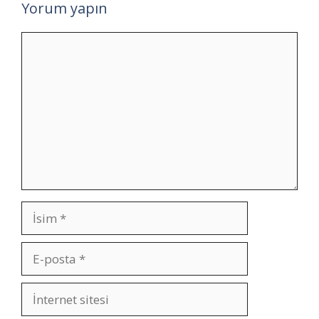
Yorum yapın
Yorum
İsim
E-
posta
İnternet
sitesi