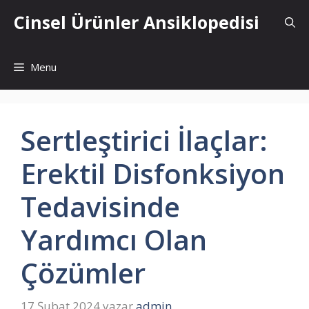
İçeriğe
Cinsel Ürünler Ansiklopedisi
atla
Menu
Sertleştirici İlaçlar:
Erektil Disfonksiyon
Tedavisinde
Yardımcı Olan
Çözümler
17 Şubat 2024
yazar
admin