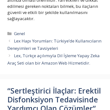
altında olması önemlidir. Yan etkileri ve dikkat
edilmesi gereken noktaları bilmek, bu ilaçların
güvenli ve etkili bir şekilde kullanılmasını
sağlayacaktır.
Kategoriler
Genel
Lex Hapı Yorumları: Türkiye’de Kullanıcıların
Deneyimleri ve Tavsiyeleri
Lex, Türkçe açılımıyla Dil İşleme Yapay Zeka
Araç Seti olan bir Amazon Web Hizmetidir.
“Sertleştirici İlaçlar: Erektil
Disfonksiyon Tedavisinde
Yardımcı Olan Çözümler”