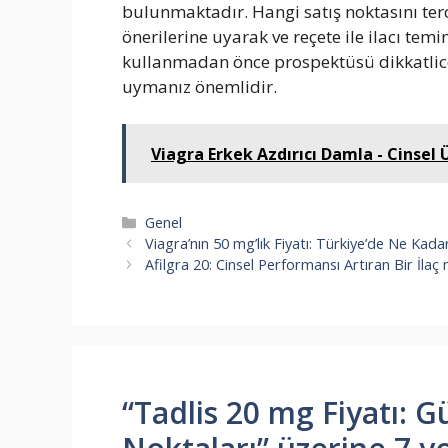
bulunmaktadır. Hangi satış noktasını te
önerilerine uyarak ve reçete ile ilacı tem
kullanmadan önce prospektüsü dikkatlice
uymanız önemlidir.
Viagra Erkek Azdırıcı Damla - Cinsel 
Kategoriler
Genel
Viagra’nın 50 mg’lık Fiyatı: Türkiye’de Ne Kada
Afilgra 20: Cinsel Performansı Artıran Bir İlaç 
“Tadlis 20 mg Fiyatı: G