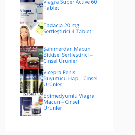
Viagra Super Active 60
Tablet
Tadacia 20 mg
Sertleştirici 4 Tablet
Şahımerdan Macun
Bitkisel Sertleştirici –
Cinsel Ürünler
Vicepra Penis
Büyütücü Hap – Cinsel
Ürünler
Epimedyumlu Viagra
Macun – Cinsel
Ürünler