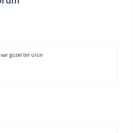
yorum
i var güzel bir ürün