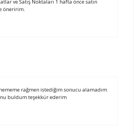
tlar ve Satış Noktaları 1 hafta önce satın
e öneririm.
p denememe rağmen istediğim sonucu alamadım
bunu buldum teşekkür ederim