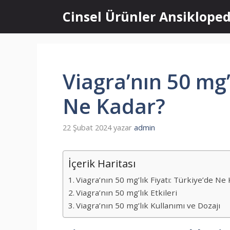
İçeriğe
Cinsel Ürünler Ansikloped
atla
Viagra’nın 50 mg’
Ne Kadar?
22 Şubat 2024
yazar
admin
İçerik Haritası
Viagra’nın 50 mg’lık Fiyatı: Türkiye’de Ne
Viagra’nın 50 mg’lık Etkileri
Viagra’nın 50 mg’lık Kullanımı ve Dozajı