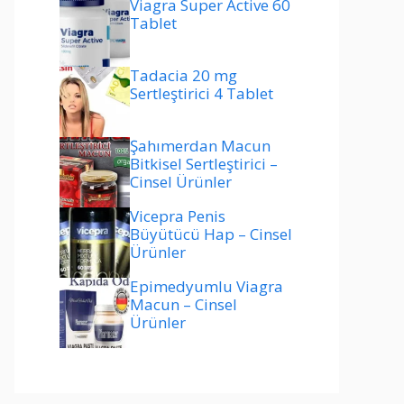
Viagra Super Active 60
Tablet
Tadacia 20 mg
Sertleştirici 4 Tablet
Şahımerdan Macun
Bitkisel Sertleştirici –
Cinsel Ürünler
Vicepra Penis
Büyütücü Hap – Cinsel
Ürünler
Epimedyumlu Viagra
Macun – Cinsel
Ürünler