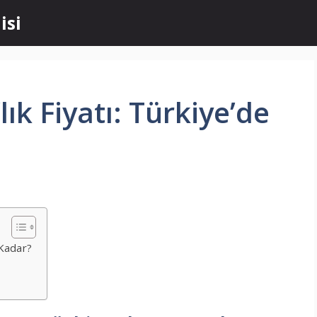
isi
lık Fiyatı: Türkiye’de
 Kadar?