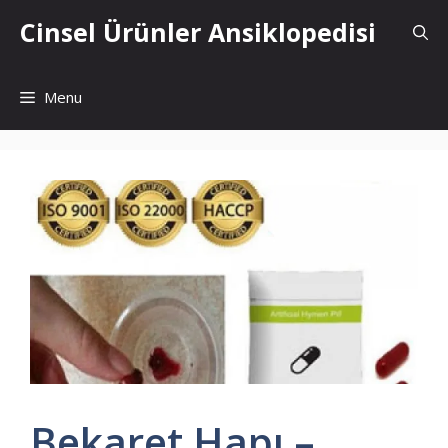
İçeriğe
Cinsel Ürünler Ansiklopedisi
atla
Menu
Bekaret Hapı –